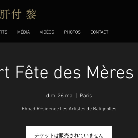
肝付 黎
RTS
MÉDIA
VIDÉOS
PHOTOS
CONTACT
t Fête des Mères 
dim. 26 mai
  |  
Paris
Ehpad Résidence Les Artistes de Batignolles
チケットは販売されていません