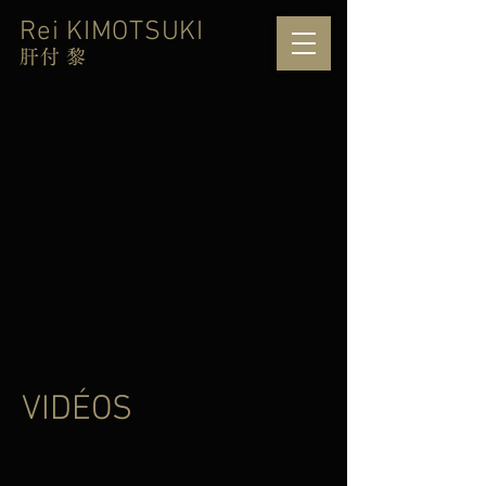
Rei KIMOTSUKI
肝付 黎
VIDÉOS