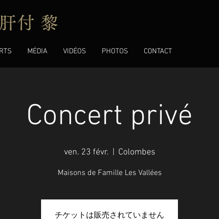
肝付 黎
RTS
MÉDIA
VIDÉOS
PHOTOS
CONTACT
Concert privé
ven. 23 févr.
  |  
Colombes
Maisons de Famille Les Vallées
チケットは販売されていません