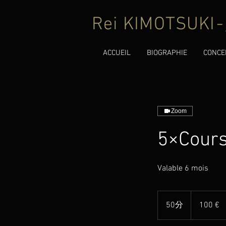
Rei KIMOTSUKI
-
ACCUEIL
BIOGRAPHIE
CONCE
Zoom
5×Cours
Valable 6 mois
100
euros
50分
5
100 €
0